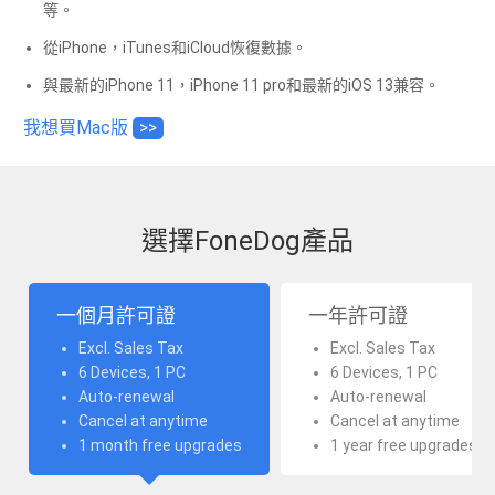
等。
從iPhone，iTunes和iCloud恢復數據。
與最新的iPhone 11，iPhone 11 pro和最新的iOS 13兼容。
我想買Mac版
>>
選擇FoneDog產品
一個月許可證
一年許可證
Excl. Sales Tax
Excl. Sales Tax
6 Devices, 1 PC
6 Devices, 1 PC
Auto-renewal
Auto-renewal
Cancel at anytime
Cancel at anytime
1 month free upgrades
1 year free upgrades