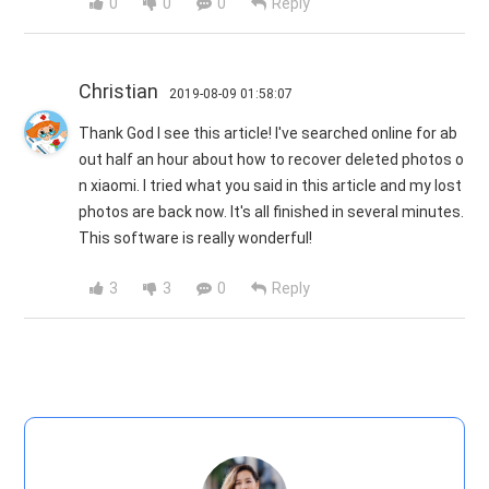
0
0
0
Reply
Christian
2019-08-09 01:58:07
Thank God I see this article! I've searched online for ab
out half an hour about how to recover deleted photos o
n xiaomi. I tried what you said in this article and my lost
photos are back now. It's all finished in several minutes.
This software is really wonderful!
3
3
0
Reply