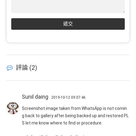
遞交
評論 (
2
)
Sunil daing
2019-10-12 09:07:46
Screenshot image taken from WhatsApp is not comin
g back to gallery after being backed up and restored PL
S let me know where to find or procedure.