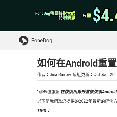
WhatsApp轉移
$4.
$4.
FoneDog螢幕錄影大師
FoneDog螢幕錄影大師
iPhone 清理
只需
只需
特別優惠
特別優惠
你可能需要的東西：
清理Mac
>>
恢復已刪
FoneDog
如何在Android
作者：Gina Barrow, 最近更新：
October 20,
"
你知道怎麼
在恢復出廠設置後恢復Androi
以下是我們爲您提供的2022年最新的解決
TIPS：