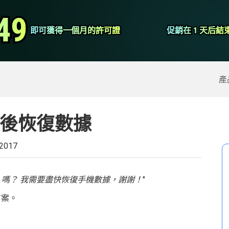
視頻轉換器
49
49
即可獲得一個月的許可證
即可獲得一個月的許可證
促銷在 1 天后結
促銷在 1 天后結
屏幕錄像大師
除的數據
>>
iPhone備份
>>
產
重置後恢復數據
 2017
d
嗎？ 我需要盡快恢復手機數據，謝謝！
"
方案。