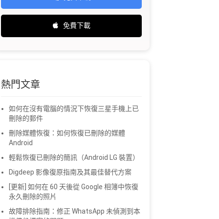
免費下載
熱門文章
如何在沒有電腦的情況下恢復三星手機上已
刪除的郵件
刪除媒體恢復：如何恢復已刪除的媒體
Android
輕鬆恢復已刪除的簡訊（Android LG 裝置）
Digdeep 影像復原指南及其最佳替代方案
[更新] 如何在 60 天後從 Google 相簿中恢復
永久刪除的照片
故障排除指南：修正 WhatsApp 未偵測到本