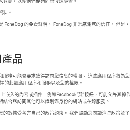
的個人數據，以使他們能夠向您發送廣告。
人資料。
oneDog 的免責聲明。 FoneDog 非常感謝您的信任。 但是，
和產品
和服務可能會要求獲得訪問您信息的權限。 這些應用程序將為
選擇的此類應用程序和服務以及您的權限。
上嵌入的內容或插件，例如Facebook“贊”按鈕，可能允許其
相結合您訪問其他可以識別您身份的網站或在線服務。
集的數據受各方自己的政策約束。 我們鼓勵您閱讀這些政策並