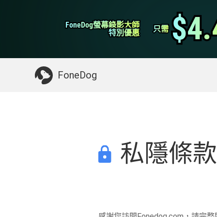
WhatsApp轉移
$4.
$4.
FoneDog螢幕錄影大師
FoneDog螢幕錄影大師
iPhone 清理
只需
只需
特別優惠
特別優惠
你可能需要的東西：
清理Mac
>>
恢復已刪
FoneDog
私隱條
感謝您訪問Fonedog.com