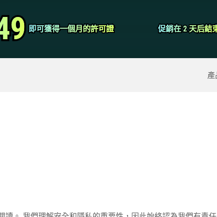
視頻轉換器
49
49
即可獲得一個月的許可證
即可獲得一個月的許可證
促銷在 2 天后結
促銷在 2 天后結
屏幕錄像大師
除的數據
>>
iPhone備份
>>
產
款
，請完整閱讀。 我們理解安全和隱私的重要性，因此始終認為我們有