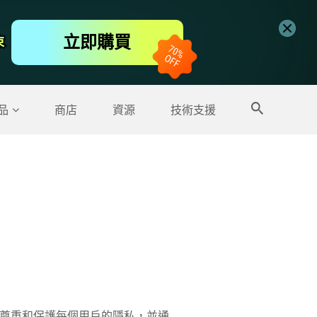
免費線上視頻編輯工具
立即購買
束
束
更多產品
品
商店
資源
技術支援
責任尊重和保護每個用戶的隱私，並通