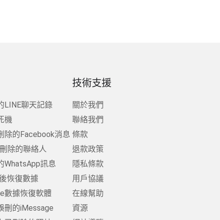
技術支援
LINE聊天記錄
關於我們
死機
聯絡我們
刪除的Facebook消息
條款
復已刪除的聯絡人
退款政策
hatsApp訊息
隱私條款
重置後恢復數據
用戶協議
one數據恢復軟體
在線幫助
誤刪的iMessage
資源