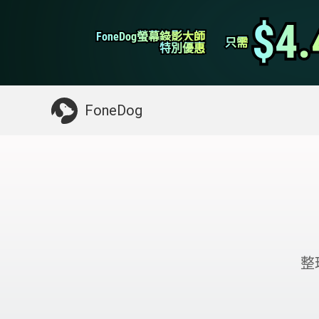
WhatsApp轉移
$4.
$4.
FoneDog螢幕錄影大師
FoneDog螢幕錄影大師
iPhone 清理
只需
只需
特別優惠
特別優惠
你可能需要的東西：
清理Mac
>>
恢復已刪
FoneDog
整