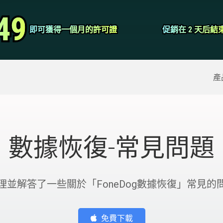
視頻轉換器
49
49
即可獲得一個月的許可證
即可獲得一個月的許可證
促銷在 2 天后結
促銷在 2 天后結
屏幕錄像大師
除的數據
>>
iPhone備份
>>
產
數據恢復-常見問題
理並解答了一些關於「FoneDog數據恢復」常見的
免費下載