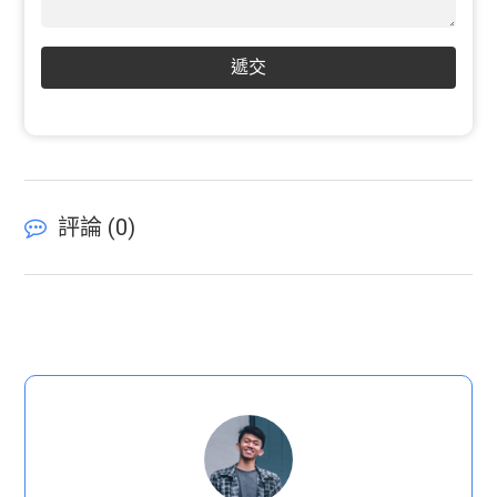
遞交
評論 (
0
)