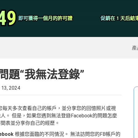
視頻轉換器
49
49
即可獲得一個月的許可證
即可獲得一個月的許可證
促銷在 1 天后結
促銷在 1 天后結
屏幕錄像大師
除的數據
>>
iPhone備份
>>
產
k問題“我無法登錄”
 13, 2024
。 您每天多次查看自己的帳戶，並分享您的回憶照片或視
。 但是，如果您遇到無法登錄Facebook的問題怎麼
時間表並分享你自己的經歷。
book
根據您面臨的不同情況。 無法訪問您的FB帳戶的