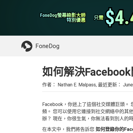
WhatsApp轉移
$4.
$4.
FoneDog螢幕錄影大師
FoneDog螢幕錄影大師
iPhone 清理
只需
只需
特別優惠
特別優惠
你可能需要的東西：
清理Mac
>>
恢復已刪
FoneDog
如何解決Faceboo
作者： Nathan E. Malpass, 最近更新：
June
Facebook，你迷上了這個社交媒體巨頭
頻。 您可以使用它連接到社交網絡中的其他人
辦？ 現在，你很生氣，你無法看到別人的
在本文中，我們將告訴您
如何登錄你的Face