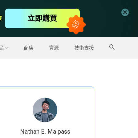
免費線上視頻編輯工具
立即購買
束
束
更多產品
品
商店
資源
技術支援
Nathan E. Malpass