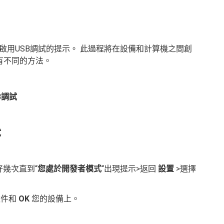
啟用USB調試的提示。 此過程將在設備和計算機之間創
，有不同的方法。
B調試
試
好幾次直到“
您處於開發者模式
“出現提示>返回
設置
>選擇
復軟件和
OK
您的設備上。