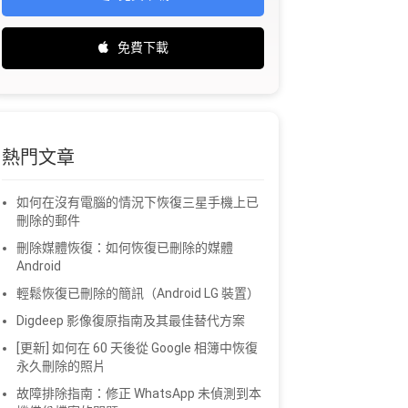
免費下載
熱門文章
如何在沒有電腦的情況下恢復三星手機上已
刪除的郵件
刪除媒體恢復：如何恢復已刪除的媒體
Android
輕鬆恢復已刪除的簡訊（Android LG 裝置）
Digdeep 影像復原指南及其最佳替代方案
[更新] 如何在 60 天後從 Google 相簿中恢復
永久刪除的照片
故障排除指南：修正 WhatsApp 未偵測到本