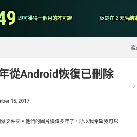
視頻轉換器
49
49
即可獲得一個月的許可證
即可獲得一個月的許可證
促銷在 2 天后結
促銷在 2 天后結
屏幕錄像大師
除的數據
>>
iPhone備份
>>
產
年從Android恢復已刪除
ber 15, 2017
圖像文件夾。他們的圖片價值多年了，所以我希望我可以