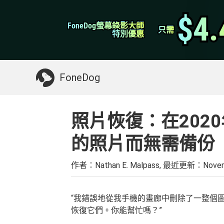
WhatsApp轉移
$4.
$4.
FoneDog螢幕錄影大師
FoneDog螢幕錄影大師
iPhone 清理
只需
只需
特別優惠
特別優惠
你可能需要的東西：
清理Mac
>>
恢復已刪
FoneDog
照片恢復：在2020
的照片而無需備份
作者：Nathan E. Malpass, 最近更新：
Novem
“我錯誤地從我手機的畫廊中刪除了一整個
恢復它們。你能幫忙嗎？”