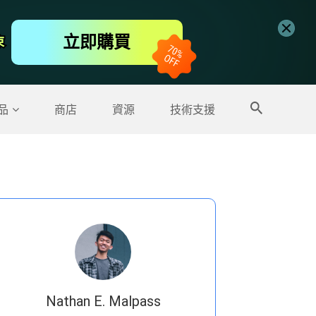
免費線上視頻編輯工具
立即購買
束
束
更多產品
品
商店
資源
技術支援
Nathan E. Malpass