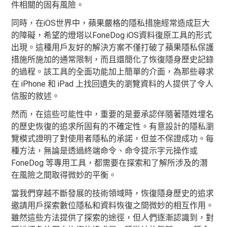
件相關的固有風險。
同時，在iOS世界中，蘋果嚴格的隱私措施經常造成巨大
的障礙，希望的燈塔以FoneDog iOS資料復原工具的形式
出現。這種用戶友好的解決方案不僅打破了蘋果隱私保護
措施所施加的通常限制，而且還簡化了恢復隱身歷史記錄
的過程。該工具的全面功能加上簡單的介面，為那些尋求
在 iPhone 和 iPad 上找回遺失的瀏覽資料的人提供了令人
信服的敘述。
然而，在這些可能性中，重要的是要承認伴隨著隱姓埋名
的歷史恢復的追求所固有的不確定性。有意設計的隱私瀏
覽模式證明了對使用者隱私的承諾，但並不保證成功。每
種方法，無論是透過終端命令、命令提示字元操作或
FoneDog 等專用工具，都需要在探索和了解所涉及的潛
在風險之間取得微妙的平衡。
當我們穿越不斷發展的技術領域時，恢復隱身歷史的追求
邀請用戶探索數位隱私和資料恢復之間微妙的相互作用。
雖然這些方法提供了探索的途徑，但人們逐漸認識到，對