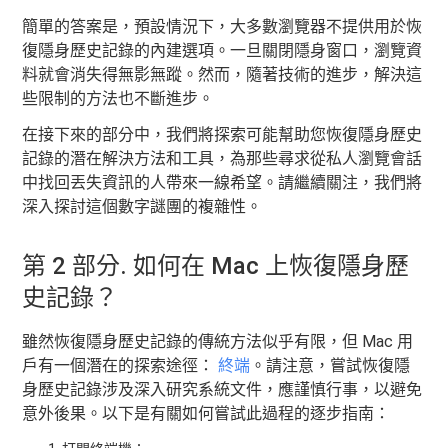
簡單的答案是，預設情況下，大多數瀏覽器不提供用於恢
復隱身歷史記錄的內建選項。一旦關閉隱身窗口，瀏覽資
料就會消失得無影無蹤。然而，隨著技術的進步，解決這
些限制的方法也不斷進步。
在接下來的部分中，我們將探索可能幫助您恢復隱身歷史
記錄的潛在解決方法和工具，為那些尋求從私人瀏覽會話
中找回丟失資訊的人帶來一線希望。請繼續關注，我們將
深入探討這個數字謎團的複雜性。
第 2 部分. 如何在 Mac 上恢復隱身歷
史記錄？
雖然恢復隱身歷史記錄的傳統方法似乎有限，但 Mac 用
戶有一個潛在的探索途徑：
終端
。請注意，嘗試恢復隱
身歷史記錄涉及深入研究系統文件，應謹慎行事，以避免
意外後果。以下是有關如何嘗試此過程的逐步指南：