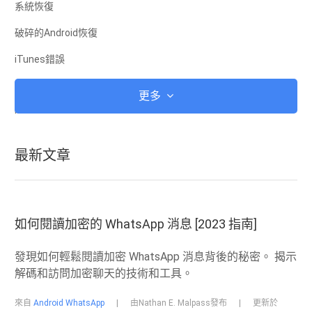
系統恢復
破碎的Android恢復
iTunes錯誤
iCloud
更多
iTunes
Root
最新文章
iOS恢復模式
Android恢復模式
Android ROM
如何閱讀加密的 WhatsApp 消息 [2023 指南]
越獄
發現如何輕鬆閱讀加密 WhatsApp 消息背後的秘密。 揭示
升級
解碼和訪問加密聊天的技術和工具。
凍結
來自
Android WhatsApp
|
由Nathan E. Malpass發布
|
更新於