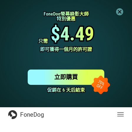
FoneDog螢幕錄影大師
FoneDog螢幕錄影大師
特別優惠
特別優惠
$4.49
$4.49
只需
只需
即可獲得一個月的許可證
即可獲得一個月的許可證
立即購買
促銷在 6 天后結束
促銷在 6 天后結束
FoneDog
Toggl
navig