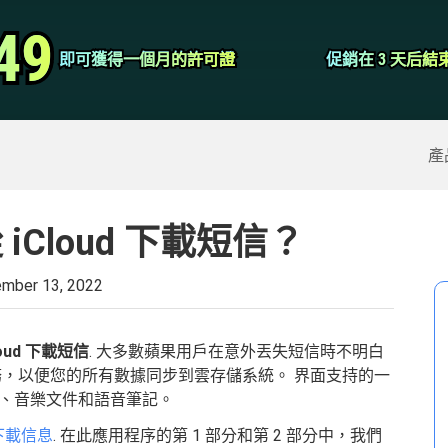
視頻轉換器
49
49
即可獲得一個月的許可證
即可獲得一個月的許可證
促銷在 3 天后結
促銷在 3 天后結
屏幕錄像大師
除的數據
>>
iPhone備份
>>
產
iCloud 下載短信？
mber 13, 2022
loud 下載短信
. 大多數蘋果用戶在意外丟失短信時不明白
的備份服務，以便您的所有數據同步到雲存儲系統。 界面支持的一
、音樂文件和語音筆記。
d 下載信息
. 在此應用程序的第 1 部分和第 2 部分中，我們