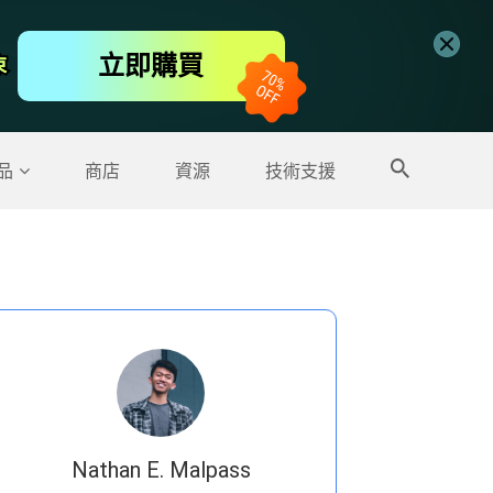
免費線上視頻編輯工具
立即購買
束
束
更多產品
品
商店
資源
技術支援
Nathan E. Malpass