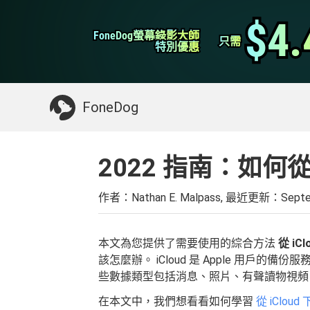
WhatsApp轉移
$4.
$4.
FoneDog螢幕錄影大師
FoneDog螢幕錄影大師
iPhone 清理
只需
只需
特別優惠
特別優惠
你可能需要的東西：
清理Mac
>>
恢復已刪
FoneDog
2022 指南：如何從 
作者：Nathan E. Malpass, 最近更新：
Septe
本文為您提供了需要使用的綜合方法
從 iC
該怎麼辦。 iCloud 是 Apple 用戶
些數據類型包括消息、照片、有聲讀物視頻
在本文中，我們想看看如何學習
從 iClou