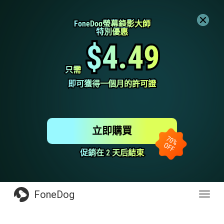
FoneDog螢幕錄影大師
FoneDog螢幕錄影大師
特別優惠
特別優惠
$4.49
$4.49
只需
只需
即可獲得一個月的許可證
即可獲得一個月的許可證
立即購買
促銷在 2 天后結束
促銷在 2 天后結束
FoneDog
Toggl
navig