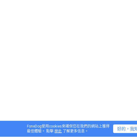
FoneDog使用cookies來確保您在我們的網站上獲得
好的，我
最佳體驗。 點擊
按此
了解更多信息。