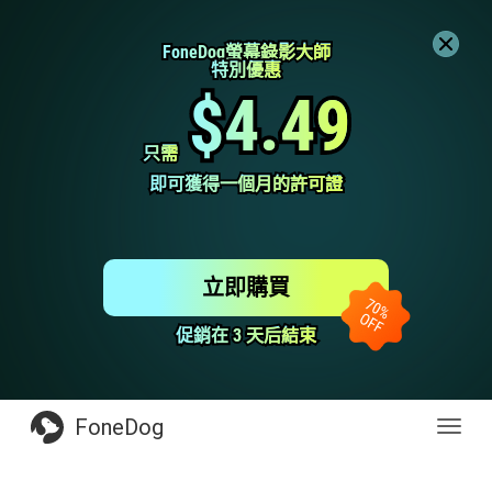
FoneDog螢幕錄影大師
FoneDog螢幕錄影大師
特別優惠
特別優惠
$4.49
$4.49
只需
只需
即可獲得一個月的許可證
即可獲得一個月的許可證
立即購買
促銷在 3 天后結束
促銷在 3 天后結束
FoneDog
Toggl
navig