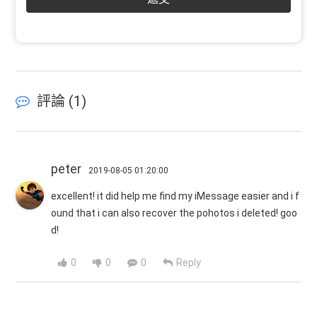
評論 (
1
)
peter
2019-08-05 01:20:00
excellent! it did help me find my iMessage easier and i f
ound that i can also recover the pohotos i deleted! goo
d!
0
0
0
Reply