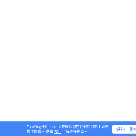
FoneDog使用cookies來確保您在我們的網站上獲得
好的，我
最佳體驗。 點擊
按此
了解更多信息。