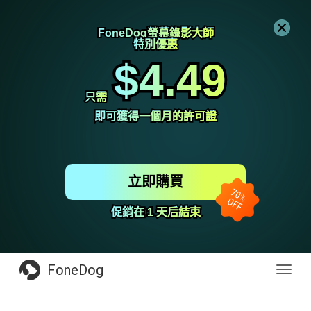
FoneDog螢幕錄影大師
FoneDog螢幕錄影大師
特別優惠
特別優惠
$4.49
$4.49
只需
只需
即可獲得一個月的許可證
即可獲得一個月的許可證
立即購買
促銷在 1 天后結束
促銷在 1 天后結束
FoneDog
Toggl
navig