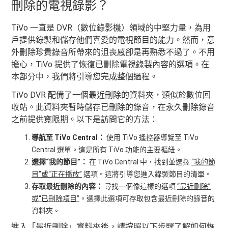
刪除的電視錄影？
TiVo 一直是 DVR（數位錄影機）領域的中堅力量，為用
戶提供錄製和儲存他們喜愛的電視節目的能力。然而，意
外刪除珍貴錄音所帶來的沮喪感卻是再熟悉不過了。不用
擔心，TiVo 提供了恢復已刪除電視錄製內容的選項。在
本部分中，我們將引導您完成整個過程。
TiVo DVR 配備了一個最近刪除的資料夾，類似於數位回
收站。此資料夾暫時儲存已刪除的錄音，在永久刪除錄音
之前提供寬限期。以下是訪問它的方法：
導航至 TiVo Central：
使用 TiVo 遙控器導覽至 TiVo
Central 選單。這是所有 TiVo 功能的主要樞紐。
選擇“我的節目”：
在 TiVo Central 中，找到並選擇
“我的節
目”或“正在播放”
選項。這將引導您進入錄製節目的清單。
存取最近刪除的內容：
尋找一個像這樣的選項
“最近刪除”
或“已刪除項目”
。選擇此選項可存取包含最近刪除的錄音的
資料夾。
進入「最近刪除」資料夾後，請按照以下步驟了解如何恢