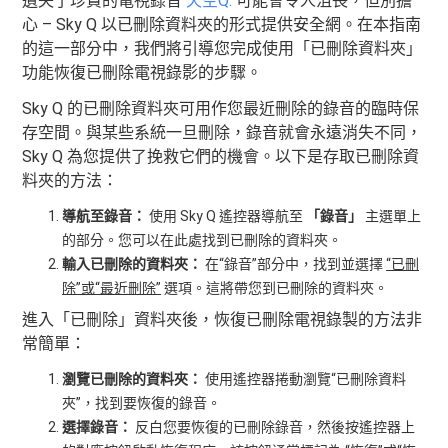
遺失了珍貴的電視錄音
天空Q.
可能會令人沮喪，但別擔
心 – Sky Q 以已刪除資料夾的形式提供安全網。在本指南
的這一部分中，我們將引導您完成使用「已刪除資料夾」
功能恢復已刪除電視錄影的步驟。
Sky Q 的已刪除資料夾可用作您最近刪除的錄音的臨時保
存空間。與某些系統一旦刪除，錄音就會永遠消失不同，
Sky Q 為您提供了挽救它們的機會。以下是存取已刪除資
料夾的方法：
導航至錄音：
使用 Sky Q 遙控器導航至
「錄音」
主選單上
的部分。您可以在此處找到已刪除的資料夾。
輸入已刪除的資料夾：
在“錄音”部分中，找到並選擇
“已刪
除”或“最近刪除”
選項。這將帶您到已刪除的資料夾。
進入「已刪除」資料夾後，恢復已刪除電視錄製的方法非
常簡單：
瀏覽已刪除的資料夾：
使用遙控器捲動瀏覽“已刪除資料
夾”，找到要恢復的錄音。
選擇錄音：
反白您要恢復的已刪除錄音，然後按遙控器上