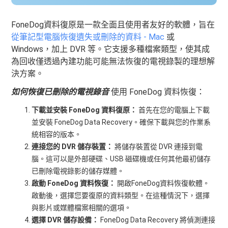
FoneDog資料復原是一款全面且使用者友好的軟體，旨在
從筆記型電腦恢復遺失或刪除的資料 - Mac
或
Windows，加上 DVR 等。它支援多種檔案類型，使其成
為回收僅透過內建功能可能無法恢復的電視錄製的理想解
決方案。
如何恢復已刪除的電視錄音
使用 FoneDog 資料恢復：
下載並安裝 FoneDog 資料復原：
首先在您的電腦上下載
並安裝 FoneDog Data Recovery。確保下載與您的作業系
統相容的版本。
連接您的 DVR 儲存裝置：
將儲存裝置從 DVR 連接到電
腦。這可以是外部硬碟、USB 磁碟機或任何其他最初儲存
已刪除電視錄影的儲存媒體。
啟動 FoneDog 資料恢復：
開啟FoneDog資料恢復軟體。
啟動後，選擇您要復原的資料類型。在這種情況下，選擇
與影片或媒體檔案相關的選項。
選擇 DVR 儲存設備：
FoneDog Data Recovery 將偵測連接