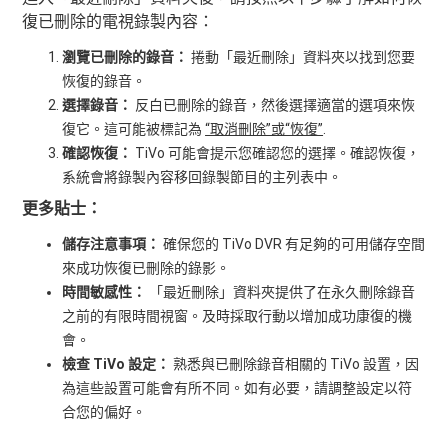
復已刪除的電視錄製內容：
瀏覽已刪除的錄音：
捲動「最近刪除」資料夾以找到您要
恢復的錄音。
選擇錄音：
反白已刪除的錄音，然後選擇適當的選項來恢
復它。這可能被標記為
“取消刪除”或“恢復”
.
確認恢復：
TiVo 可能會提示您確認您的選擇。確認恢復，
系統會將錄製內容移回錄製節目的主列表中。
更多貼士：
儲存注意事項：
確保您的 TiVo DVR 有足夠的可用儲存空間
來成功恢復已刪除的錄影。
時間敏感性：
「最近刪除」資料夾提供了在永久刪除錄音
之前的有限時間視窗。及時採取行動以增加成功康復的機
會。
檢查 TiVo 設定：
熟悉與已刪除錄音相關的 TiVo 設置，因
為這些設置可能會有所不同。如有必要，請調整設定以符
合您的偏好。