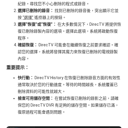
紀錄。尋找您不小心刪除的程式或錄音。
選擇已刪除的錄音：
找到已刪除的錄音後，突出顯示它並
按
“選擇”
遙控器上的按鈕。
選擇“恢復”或“恢復”：
在大多數情況下，DirecTV 將提供恢
復已刪除錄製內容的選項。選擇此選項，系統將啟動恢復
程序。
確認恢復：
DirecTV 可能會在繼續恢復之前要求確認。確
認您的選擇，系統將發揮其魔力來恢復已刪除的電視錄製
內容。
重要提示：
快行動：
DirecTV History 在恢復已刪除錄音方面的有效性
通常取決於您的行動速度。等待的時間越長，系統覆蓋已
刪除資料的可能性就越大。
檢查可用儲存空間：
在嘗試恢復已刪除的錄影之前，請確
保您的 DirecTV DVR 有足夠的儲存空間。如果儲存已滿，
復原過程可能會遇到問題。