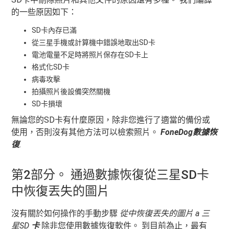
的一些原因如下：
SD卡內存已滿
從三星手機或計算機中錯誤地取出SD卡
電池電量不足時將照片保存在SD卡上
格式化SD卡
病毒攻擊
拍攝照片後設備突然關機
SD卡損壞
無論您的SD卡有什麼原因，除非您進行了適當的備份或
使用，否則沒有其他方法可以檢索照片。
FoneDog數據恢
復
.
第2部分。 通過數據恢復從三星SD卡
中恢復丟失的圖片
沒有關於如何操作的手動步驟
從中恢復丟失的圖片
a
三
星SD
卡
除非您使用數據恢復軟件。 到目前為止，最有