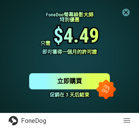
FoneDog螢幕錄影大師
FoneDog螢幕錄影大師
特別優惠
特別優惠
$4.49
$4.49
只需
只需
即可獲得一個月的許可證
即可獲得一個月的許可證
立即購買
促銷在 3 天后結束
促銷在 3 天后結束
FoneDog
Toggl
navig