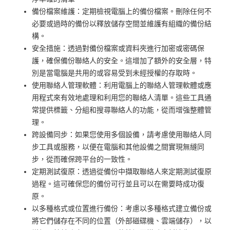
備份檔案維護：定期檢視電腦上的備份檔案。刪除任何不
必要或過時的備份以釋放儲存空間並維護有組織的備份結
構。
安全措施：透過對備份檔案或資料夾進行加密或密碼保
護，確保備份聯絡人的安全。這增加了額外的安全層，特
別是當電腦是共用的或容易受到未經授權的存取時。
使用聯絡人管理軟體：利用電腦上的聯絡人管理軟體或應
用程式來有效地處理和利用您的聯絡人清單。這些工具通
常提供標籤、分組和搜尋聯絡人的功能，從而增強整體管
理。
跨設備同步：如果您使用多個設備，請考慮使用聯絡人同
步工具或服務，以便在電腦和其他設備之間實現無縫同
步，從而確保跨平台的一致性。
定期測試復原：透過從備份中擷取聯絡人來定期測試復原
過程。這可確保您的備份可行並且可以在需要時成功復
原。
以多種格式或位置進行備份：考慮以多種格式建立備份或
將它們儲存在不同的位置（外部磁碟機、雲端儲存），以