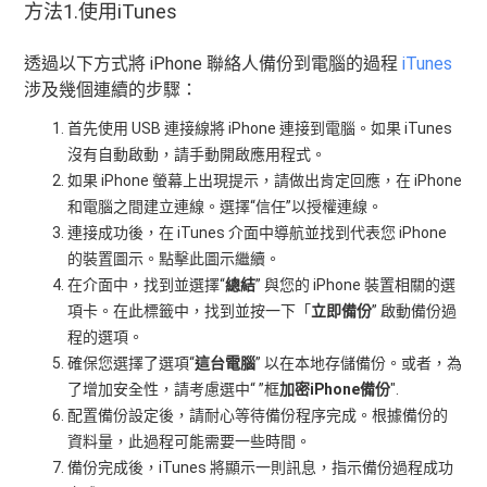
方法1.使用iTunes
透過以下方式將 iPhone 聯絡人備份到電腦的過程
iTunes
涉及幾個連續的步驟：
首先使用 USB 連接線將 iPhone 連接到電腦。如果 iTunes
沒有自動啟動，請手動開啟應用程式。
如果 iPhone 螢幕上出現提示，請做出肯定回應，在 iPhone
和電腦之間建立連線。選擇“信任”以授權連線。
連接成功後，在 iTunes 介面中導航並找到代表您 iPhone
的裝置圖示。點擊此圖示繼續。
在介面中，找到並選擇“
總結
” 與您的 iPhone 裝置相關的選
項卡。在此標籤中，找到並按一下「
立即備份
” 啟動備份過
程的選項。
確保您選擇了選項“
這台電腦
” 以在本地存儲備份。或者，為
了增加安全性，請考慮選中“ ”框
加密iPhone備份
".
配置備份設定後，請耐心等待備份程序完成。根據備份的
資料量，此過程可能需要一些時間。
備份完成後，iTunes 將顯示一則訊息，指示備份過程成功