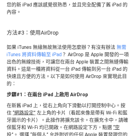
您的新 iPad 應該感覺很熟悉，並且完全配備了舊 iPad 的
內容。
方法#3：使用AirDrop
如果 iTunes 無緣無故無法使用怎麼辦？有沒有辦法
無需
iTunes 將資料傳輸至 iPad
？ AirDrop 是 Apple 開發的一項
出色的無線技術，可讓您在兩台 Apple 裝置之間無縫傳輸
資料。這是一種將資料從一台 iPad 傳輸到另一台 iPad 的
快速且方便的方法。以下是如何使用 AirDrop 來實現此目
的：
步驟#1：在兩台 iPad 上啟用 AirDrop
在新舊 iPad 上，從右上角向下滑動以打開控制中心。按
住
“網路設定”
左上角的卡片（看起來像是帶有 Wi-Fi 和藍
牙圖示的卡片）。此操作將擴充該卡。在擴充卡中，請確
保藍牙和 Wi-Fi 均已開啟。在網路設定下方，點選
“空
投”
。 選擇
“每個人”
允許附近的任何 Apple 裝置發現您的