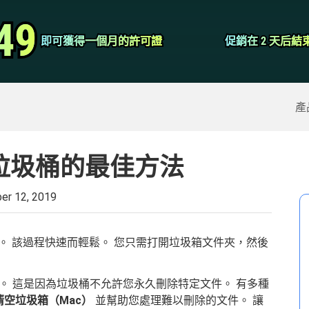
視頻轉換器
49
49
即可獲得一個月的許可證
即可獲得一個月的許可證
促銷在 2 天后結
促銷在 2 天后結
屏幕錄像大師
除的數據
>>
iPhone備份
>>
產
垃圾桶的最佳方法
er 12, 2019
。 該過程快速而輕鬆。 您只需打開垃圾箱文件夾，然後
。 這是因為垃圾桶不允許您永久刪除特定文件。 有多種
清空垃圾箱（Mac）
並幫助您處理難以刪除的文件。 讓