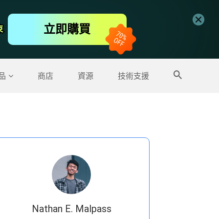
免費線上視頻編輯工具
立即購買
束
束
更多產品
品
商店
資源
技術支援
Nathan E. Malpass