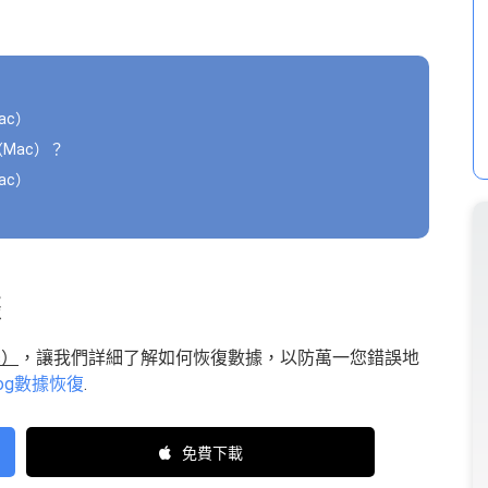
ac）
Mac）？
ac）
據
c）
，讓我們詳細了解如何恢復數據，以防萬一您錯誤地
Dog數據恢復
.
免費下載