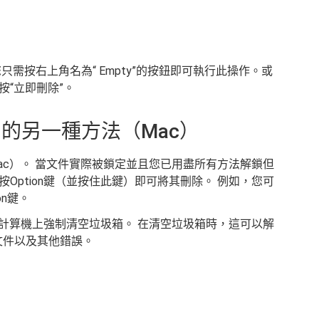
需按右上角名為“ Empty”的按鈕即可執行此操作。或
“立即刪除”。
的另一種方法（Mac）
ac）。 當文件實際被鎖定並且您已用盡所有方法解鎖但
Option鍵（並按住此鍵）即可將其刪除。 例如，您可
on鍵。
c計算機上強制清空垃圾箱。 在清空垃圾箱時，這可以解
文件以及其他錯誤。