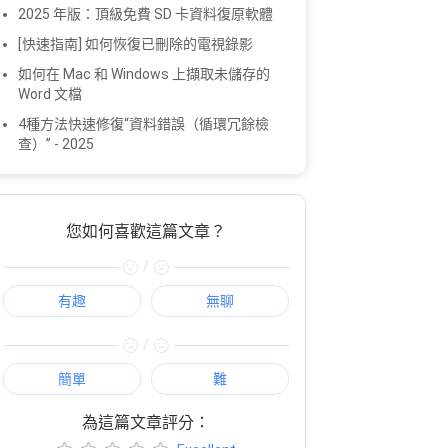
2025 年版：頂級免費 SD 卡資料復原軟體
[快速指南] 如何恢復已刪除的電視錄影
如何在 Mac 和 Windows 上擷取未儲存的
Word 文檔
4種方法快速修復“資料錯誤（循環冗餘檢
查）” - 2025
您如何喜歡這篇文章？
/
有趣
無聊
/
簡單
難
為這篇文章評分：