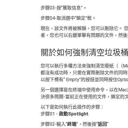
步驟03-按“獲取信息”。
步驟04-取消選中“鎖定”框。
現在，該文件將被解鎖，您可以刪除它。 您只
者，您也可以右鍵單擊有問題的文件，然後按
關於如何強制清空垃圾桶
您可以執行多種方法來強制清空廢紙（（M
都沒有成功時，只需在實際刪除文件的同時按
以按下標有“ Empty”的按鈕並同時按住Opti
另一個選擇是在終端中使用命令，以在Ma
決很多問題-當前正在使用的文件，鎖定的
以下是如何執行此操作的步驟：
步驟01 -
啟動Spotlight
.
步驟02-輸入“
終端
”，然後按“
返回
“