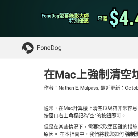
WhatsApp轉移
$4.
$4.
FoneDog螢幕錄影大師
FoneDog螢幕錄影大師
iPhone 清理
只需
只需
特別優惠
特別優惠
你可能需要的東西：
清理Mac
>>
恢復已刪
FoneDog
在Mac上強制清空
作者：Nathan E. Malpass, 最近更新：
Octob
通常，在Mac計算機上清空垃圾箱非常容易
按窗口右上角標記為“空”的按鈕即可。
但是在某些情況下，需要採取更困難的措施
原因。 在本指南中，我們將教您如何
強制