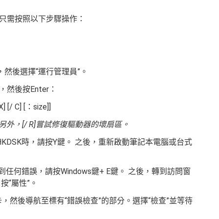
只需按照以下步驟操作：
，然後選擇“運行管理員”。
然後按Enter：
 [/ C] [：size]]
另外，[/ R]嘗試修復驅動器的壞扇區。
HKDSK時，請按Y鍵。 之後，重新啟動筆記本電腦或台式
到任何錯誤，請按Windows鍵+ E鍵。 之後，轉到訪問窗
按“屬性”。
項卡，然後導航至標有“錯誤檢查”的部分。選擇“檢查”並等待