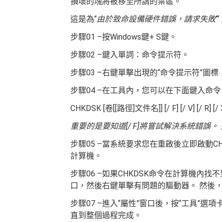
損壞的塊將被移至所謂的禁區。
這是為“
由於致命設備硬件錯誤，請求失敗
“
步驟01 –按Windows鍵+ S鍵。
步驟02 –鍵入單詞：命令提示符。
步驟03 –右鍵單擊出現的“命令提示符”圖標
步驟04 –在工具內，您可以在下面鍵入命令，
CHKDSK [卷[[路徑]文件名]] [/ F] [/ V] [/ R] [/ X]
重要的是要知道[/ F]將嘗試解決系統錯誤。 
步驟05 –當系統要求您在重啟後立即啟動C
計算機。
步驟06 –如果CHKDSK命令在計算機內找不
口，然後右鍵單擊有問題的驅動器。 然後，
步驟07 –進入“屬性”窗口後，按“工具”選
直到整個過程完成。