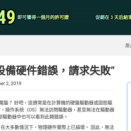
視頻轉換器
49
49
即可獲得一個月的許可證
即可獲得一個月的許可證
促銷在 3 天后結
促銷在 3 天后結
屏幕錄像大師
除的數據
>>
iPhone備份
>>
產
設備硬件錯誤，請求失敗”
er 2, 2019
的電腦？ 好吧，這通常是在計算機的硬盤驅動器或固態驅
常，操作系統（OS）無法訪問驅動器，甚至無法在驅動器
外部驅動器中也可以看到此類錯誤。
 在大多數情況下，物理硬件實際上已損壞。 因此，無法