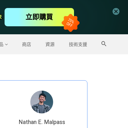
免費線上視頻編輯工具
立即購買
束
束
更多產品
品
商店
資源
技術支援
Nathan E. Malpass