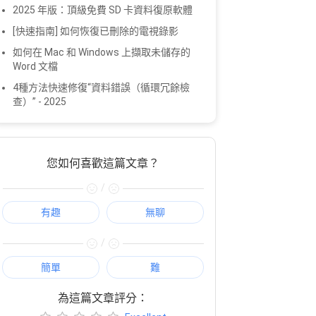
2025 年版：頂級免費 SD 卡資料復原軟體
[快速指南] 如何恢復已刪除的電視錄影
如何在 Mac 和 Windows 上擷取未儲存的
Word 文檔
4種方法快速修復“資料錯誤（循環冗餘檢
查）” - 2025
您如何喜歡這篇文章？
/
有趣
無聊
/
簡單
難
為這篇文章評分：