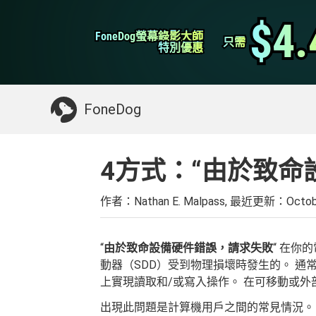
WhatsApp轉移
$4.
$4.
FoneDog螢幕錄影大師
FoneDog螢幕錄影大師
iPhone 清理
只需
只需
特別優惠
特別優惠
你可能需要的東西：
清理Mac
>>
恢復已刪
FoneDog
4方式：“由於致命
作者：Nathan E. Malpass, 最近更新：
Octob
“
由於致命設備硬件錯誤，請求失敗
“ 在你
動器（SDD）受到物理損壞時發生的。 通
上實現讀取和/或寫入操作。 在可移動或
出現此問題是計算機用戶之間的常見情況。